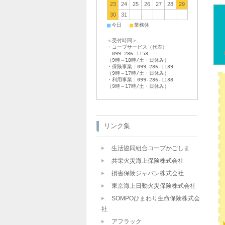
23
24
25
26
27
28
29
30
31
■
■
今日
業務休
＜受付時間＞
・コープサービス（代表）
099-286-1158
（9時～18時/土・日休み）
・保険事業：099-286-1139
（9時～17時/土・日休み）
・利用事業：099-286-1138
（9時～17時/土・日休み）
リンク集
生活協同組合コープかごしま
共栄火災海上保険株式会社
損害保険ジャパン株式会社
東京海上日動火災保険株式会社
SOMPOひまわり生命保険株式会
社
アフラック