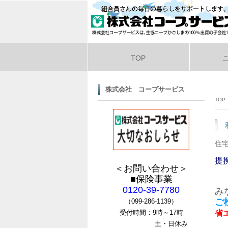
TOP
株式会社 コープサービス
TOP
住
提
＜お問い合わせ＞
■保険事業
0120-39-7780
み
ご
（099-286-1139）
受付時間：9時～17
時
省
土・日休み