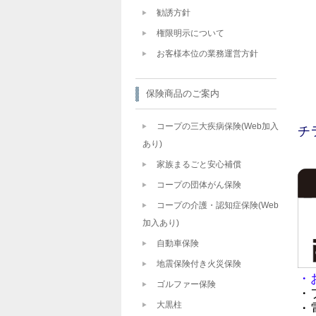
勧誘方針
権限明示について
お客様本位の業務運営方針
保険商品のご案内
コープの三大疾病保険(Web加入
チ
あり)
家族まるごと安心補償
コープの団体がん保険
コープの介護・認知症保険(Web
加入あり)
自動車保険
地震保険付き火災保険
・
ゴルファー保険
・
大黒柱
・電