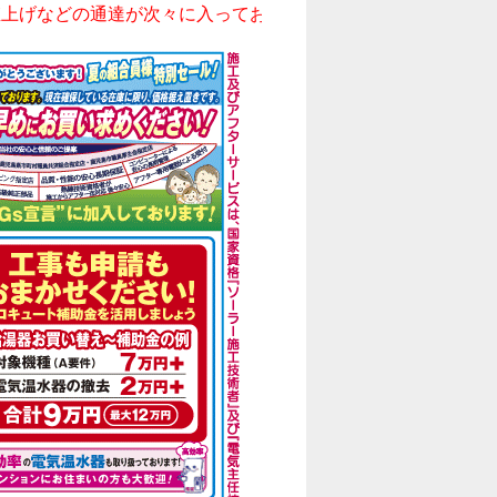
どの通達が次々に入っております。
現在確保している在庫に